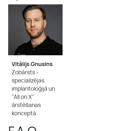
Vitālijs Gnusins
Zobārsts -
specializējas
implantoloģijā un
"All on X"
ārstēšanas
konceptā