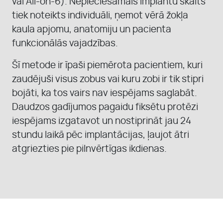
vai All-on-6). Nepieciešamais implantu skaits
tiek noteikts individuāli, ņemot vērā žokļa
kaula apjomu, anatomiju un pacienta
funkcionālās vajadzības.
Šī metode ir īpaši piemērota pacientiem, kuri
zaudējuši visus zobus vai kuru zobi ir tik stipri
bojāti, ka tos vairs nav iespējams saglabāt.
Daudzos gadījumos pagaidu fiksētu protēzi
iespējams izgatavot un nostiprināt jau 24
stundu laikā pēc implantācijas, ļaujot ātri
atgriezties pie pilnvērtīgas ikdienas.