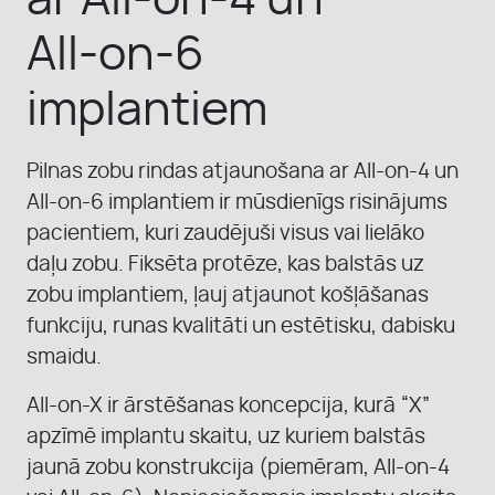
ar All-on-4 un
MŪSU KOMANDA
All-on-6
KONTAKTI
implantiem
Pilnas zobu rindas atjaunošana ar All-on-4 un
PAR MUMS
All-on-6 implantiem ir mūsdienīgs risinājums
pacientiem, kuri zaudējuši visus vai lielāko
daļu zobu. Fiksēta protēze, kas balstās uz
PIRMS UN PĒC
zobu implantiem, ļauj atjaunot košļāšanas
funkciju, runas kvalitāti un estētisku, dabisku
smaidu.
All-on-X ir ārstēšanas koncepcija, kurā “X”
apzīmē implantu skaitu, uz kuriem balstās
jaunā zobu konstrukcija (piemēram, All-on-4