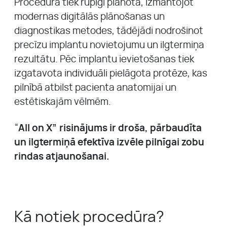
Procedūra tiek rūpīgi plānota, izmantojot
modernas digitālās plānošanas un
diagnostikas metodes, tādējādi nodrošinot
precīzu implantu novietojumu un ilgtermiņa
rezultātu. Pēc implantu ievietošanas tiek
izgatavota individuāli pielāgota protēze, kas
pilnībā atbilst pacienta anatomijai un
estētiskajām vēlmēm.
“
All on X” risinājums ir droša, pārbaudīta
un ilgtermiņā efektīva izvēle pilnīgai zobu
rindas atjaunošanai.
Kā notiek procedūra?