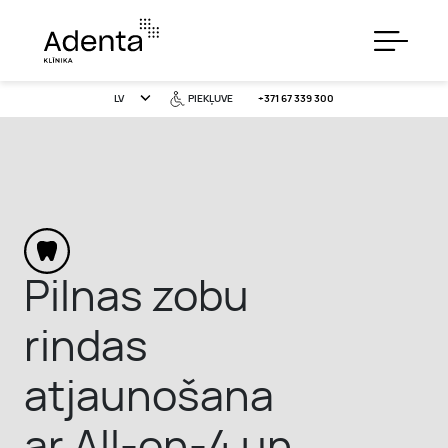
LV
PIEKĻUVE
+371 67 339 300
PAKALPOJUMI
CENAS
Pilnas zobu
rindas
ĪPAŠIE PIEDĀVĀJUMI
atjaunošana