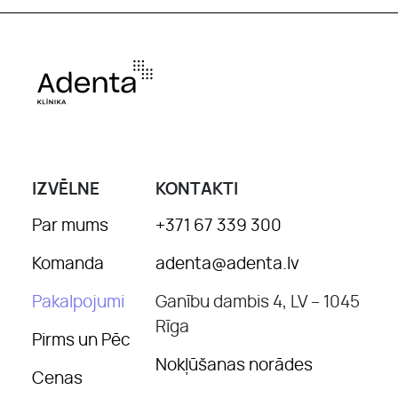
IZVĒLNE
KONTAKTI
Par mums
+371 67 339 300
Komanda
adenta@adenta.lv
Pakalpojumi
Ganību dambis 4, LV – 1045
Rīga
Pirms un Pēc
Nokļūšanas norādes
Cenas