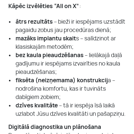
Kāpēc izvēlēties “All on X”
:
ātrs rezultāts
– bieži ir iespējams uzstādīt
pagaidu zobus jau procedūras dienā;
mazāks implantu skait
s – salīdzinot ar
klasiskajām metodēm;
bez kaula pieaudzēšanas
– lielākajā daļā
gadījumu ir iespējams izvairīties no kaula
pieaudzēšanas;
fiksēta (neizņemama) konstrukcij
a –
nodrošina komfortu, kas ir tuvināts
dabīgiem zobiem;
dzīves kvalitāte
– tā ir iespēja īsā laikā
uzlabot Jūsu dzīves kvalitāti un pašapziņu.
Digitālā diagnostika un plānošana