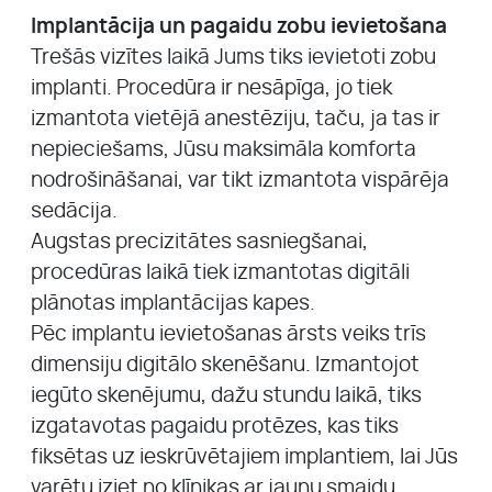
Implantācija un pagaidu zobu ievietošana
Trešās vizītes laikā Jums tiks ievietoti zobu
implanti. Procedūra ir nesāpīga, jo tiek
izmantota vietējā anestēziju, taču, ja tas ir
nepieciešams, Jūsu maksimāla komforta
nodrošināšanai, var tikt izmantota vispārēja
sedācija.
Augstas precizitātes sasniegšanai,
procedūras laikā tiek izmantotas digitāli
plānotas implantācijas kapes.
Pēc implantu ievietošanas ārsts veiks trīs
dimensiju digitālo skenēšanu. Izmantojot
iegūto skenējumu, dažu stundu laikā, tiks
izgatavotas pagaidu protēzes, kas tiks
fiksētas uz ieskrūvētajiem implantiem, lai Jūs
varētu iziet no klīnikas ar jaunu smaidu.