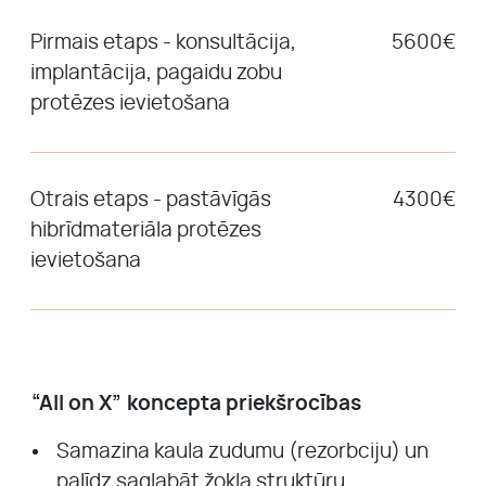
Pirmais etaps - konsultācija,
5600€
implantācija, pagaidu zobu
protēzes ievietošana
Otrais etaps - pastāvīgās
4300€
hibrīdmateriāla protēzes
ievietošana
“All on X” koncepta priekšrocības
Samazina kaula zudumu (rezorbciju) un
palīdz saglabāt žokļa struktūru