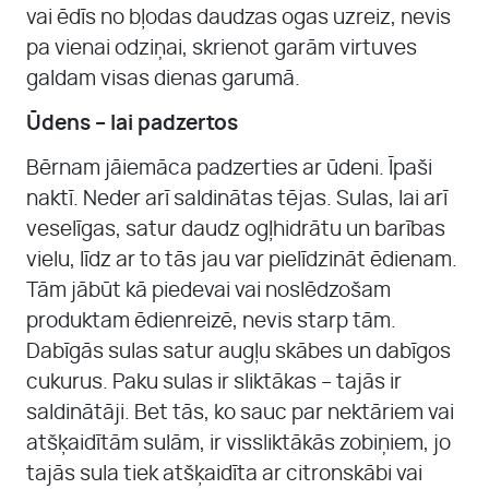
vai ēdīs no bļodas daudzas ogas uzreiz, nevis
pa vienai odziņai, skrienot garām virtuves
galdam visas dienas garumā.
Ūdens – lai padzertos
Bērnam jāiemāca padzerties ar ūdeni. Īpaši
naktī. Neder arī saldinātas tējas. Sulas, lai arī
veselīgas, satur daudz ogļhidrātu un barības
vielu, līdz ar to tās jau var pielīdzināt ēdienam.
Tām jābūt kā piedevai vai noslēdzošam
produktam ēdienreizē, nevis starp tām.
Dabīgās sulas satur augļu skābes un dabīgos
cukurus. Paku sulas ir sliktākas – tajās ir
saldinātāji. Bet tās, ko sauc par nektāriem vai
atšķaidītām sulām, ir vissliktākās zobiņiem, jo
tajās sula tiek atšķaidīta ar citronskābi vai