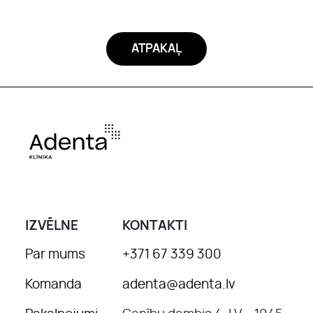
ATPAKAĻ
IZVĒLNE
KONTAKTI
Par mums
+371 67 339 300
Komanda
adenta@adenta.lv