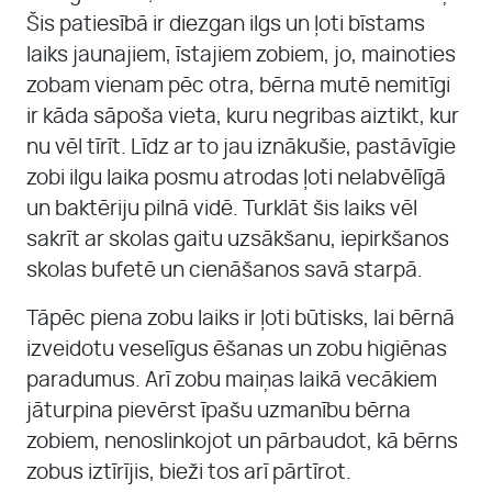
Šis patiesībā ir diezgan ilgs un ļoti bīstams
laiks jaunajiem, īstajiem zobiem, jo, mainoties
zobam vienam pēc otra, bērna mutē nemitīgi
ir kāda sāpoša vieta, kuru negribas aiztikt, kur
nu vēl tīrīt. Līdz ar to jau iznākušie, pastāvīgie
zobi ilgu laika posmu atrodas ļoti nelabvēlīgā
un baktēriju pilnā vidē. Turklāt šis laiks vēl
sakrīt ar skolas gaitu uzsākšanu, iepirkšanos
skolas bufetē un cienāšanos savā starpā.
Tāpēc piena zobu laiks ir ļoti būtisks, lai bērnā
izveidotu veselīgus ēšanas un zobu higiēnas
paradumus. Arī zobu maiņas laikā vecākiem
jāturpina pievērst īpašu uzmanību bērna
zobiem, nenoslinkojot un pārbaudot, kā bērns
zobus iztīrījis, bieži tos arī pārtīrot.