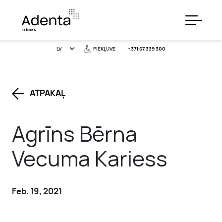
LV
PIEKĻUVE
+371 67 339 300
ATPAKAĻ
PAKALPOJUMI
Agrīns Bērna
CENAS
Vecuma Kariess
ĪPAŠIE PIEDĀVĀJUMI
Feb. 19, 2021