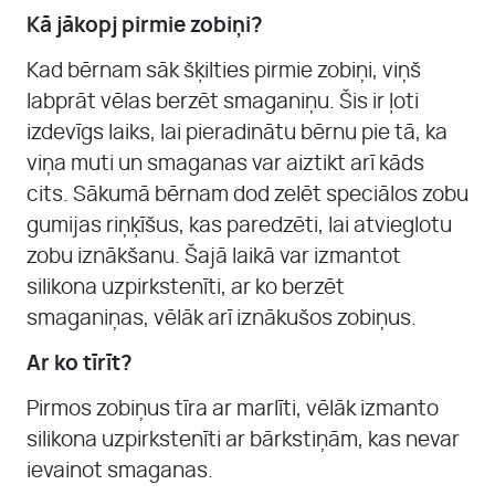
Kā jākopj pirmie zobiņi?
Kad bērnam sāk šķilties pirmie zobiņi, viņš
labprāt vēlas berzēt smaganiņu. Šis ir ļoti
izdevīgs laiks, lai pieradinātu bērnu pie tā, ka
viņa muti un smaganas var aiztikt arī kāds
cits. Sākumā bērnam dod zelēt speciālos zobu
gumijas riņķīšus, kas paredzēti, lai atvieglotu
zobu iznākšanu. Šajā laikā var izmantot
silikona uzpirkstenīti, ar ko berzēt
smaganiņas, vēlāk arī iznākušos zobiņus.
Ar ko tīrīt?
Pirmos zobiņus tīra ar marlīti, vēlāk izmanto
silikona uzpirkstenīti ar bārkstiņām, kas nevar
ievainot smaganas.