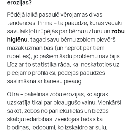
erozijas?
Pēdējā laikā pasaulē vērojamas divas
tendences. Pirmā – tā paaudze, kuras vecāki
savulaik ļoti rūpējās par bērnu uzturu un
zobu
higiēnu
, tagad savu bērnu zobiem pievērš
mazāk uzmanības (un neprot par tiem
rūpēties), jo pašiem šādu problēmu nav bijis.
Līdz ar to statistika rāda, ka, neskatoties uz
pieejamo profilaksi, pēdējās paaudzēs
saslimšana ar kariesu pieaug.
Otrā – palielinās zobu erozijas, ko agrāk
uzskatīja tikai par pieaugušo vainu. Vienkārši
sakot, zobos no pārlieku lielas un biežas
skābju iedarbības izveidojas tādas kā
bļodiņas, iedobumi, ko izskaidro ar sulu,