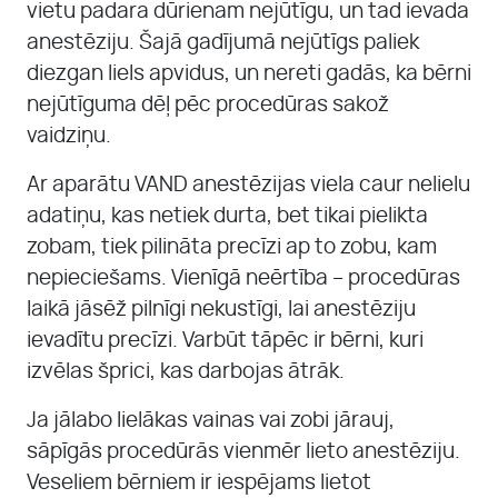
vietu padara dūrienam nejūtīgu, un tad ievada
anestēziju. Šajā gadījumā nejūtīgs paliek
diezgan liels apvidus, un nereti gadās, ka bērni
nejūtīguma dēļ pēc procedūras sakož
vaidziņu.
Ar aparātu VAND anestēzijas viela caur nelielu
adatiņu, kas netiek durta, bet tikai pielikta
zobam, tiek pilināta precīzi ap to zobu, kam
nepieciešams. Vienīgā neērtība – procedūras
laikā jāsēž pilnīgi nekustīgi, lai anestēziju
ievadītu precīzi. Varbūt tāpēc ir bērni, kuri
izvēlas šprici, kas darbojas ātrāk.
Ja jālabo lielākas vainas vai zobi jārauj,
sāpīgās procedūrās vienmēr lieto anestēziju.
Veseliem bērniem ir iespējams lietot