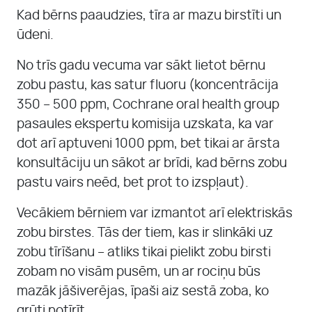
Kad bērns paaudzies, tīra ar mazu birstīti un
ūdeni.
No trīs gadu vecuma var sākt lietot bērnu
zobu pastu, kas satur fluoru (koncentrācija
350 – 500 ppm, Cochrane oral health group
pasaules ekspertu komisija uzskata, ka var
dot arī aptuveni 1000 ppm, bet tikai ar ārsta
konsultāciju un sākot ar brīdi, kad bērns zobu
pastu vairs neēd, bet prot to izspļaut).
Vecākiem bērniem var izmantot arī elektriskās
zobu birstes. Tās der tiem, kas ir slinkāki uz
zobu tīrīšanu – atliks tikai pielikt zobu birsti
zobam no visām pusēm, un ar rociņu būs
mazāk jāšiverējas, īpaši aiz sestā zoba, ko
grūti notīrīt.