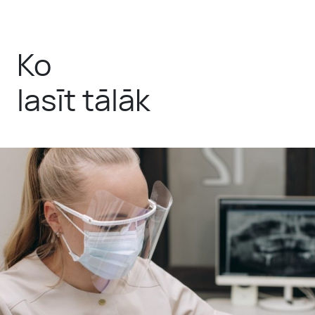
Ko
lasīt tālāk
July 21, 2026
PRF vai Sculptra –
kuru procedūru
izvēlēties?