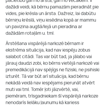
pacietību gan no ārsta, gan no vecākiem. Ir
dažādi veidi, kā bērnu pamazām pieradināt pie
vides, pie krēsla un ārsta. Dažreiz, lai dabūtu
bērniņu krēslā, viņu iesēdina kopā ar mammu
un pavizina augšā/lejā un pieradina ar
dažādām rotaļām u. tml.
Ārstēšana vispārējā narkozē bērnam ir
ekstrēma situācija, kad nav iespēju zobus
salabot citādi. Tas var būt tad, ja jālabo vai
jārauj daudzi zobi, ko bērns vietējā narkozē vai
premedikācijā nav spējīgs ne fiziski, ne psihiski
izturēt. Tā var būt arī situācija, kad bērnu
nekādā veidā nav iespējams pierunāt atvērt
muti vai tml. Tomēr ļoti jāizvērtē, vai,
piemēram, trīsgadniekam šī vispārējā narkoze
nenodarīs lielāku ļaunumu kā kariess