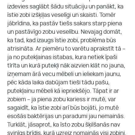
izdevies saglābt šādu situāciju un panākt, ka
īstie zobi izšķiļas veselīgi un skaisti. Tomēr
jābrīdina, ka pastāv tiešs sakars starp piena
un pastāvīgo zobu veselību. Nevajag domāt,
ka tad, kad izaugs īstie zobi, problēma būs
atrisināta. Ar piemēru to varētu aprakstīt tā –
ja no putekļainas istabas, kura netiek īpaši
tīrīta un kurā putekļi nāk aizvien klāt no jauna,
izņemam ārā vecu mēbeli un ieliekam jaunu,
pēc kāda laika dabūjam tieši tādu pašu,
putekļainu mēbeli kā iepriekšējo. Tāpat ir ar
zobiem – ja piena zobu kariess ir mutē, var
sagaidīt, ka īstie zobi arī būs bojāti, jo mutē
esošās baktērijas un paradumi jau nemainās.
Turklāt, jāsaprot, ka īsto zobu šķilšanās nav
svinīgs brīdis, kurā uzreiz nomainās visi zobiņi.