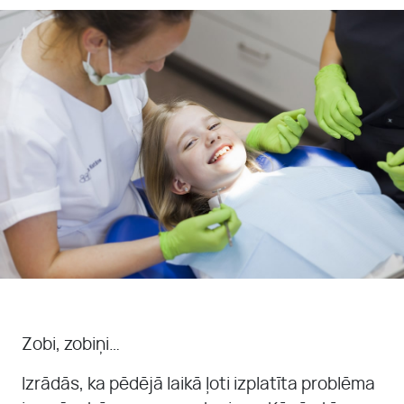
MŪSU KOMANDA
KONTAKTI
PAR MUMS
PIRMS UN PĒC
Zobi, zobiņi…
Izrādās, ka pēdējā laikā ļoti izplatīta problēma