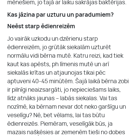
mēnešiem, jo tajā ar laiku sakrājas baktērijas.
Kas jāzina par uzturu un paradumiem?
Neēst starp ēdienreizēm
Jo vairāk uzkodu un dzērienu starp
ēdienreizēm, jo grūtāk siekalām uzturēt
normālu vidi bērna mutē. Katru reizi, kad tiek
kaut kas apēsts, ph līmenis mutē un arī
siekalās krītas un atjaunojas tikai pēc
aptuveni 40-45 minūtēm. Šajā laikā bērna zobi
ir pilnīgi neaizsargāti, jo nepieciešams laiks,
līdz atnāks jaunas – labās siekalas. Vai tas
nozīmē, ka bērnam nevar dot neko garšīgu un
veselīgu? Nē, bet vēlams, lai tas būtu
ēdienreizēs. Piemēram, veselīgāk būs, ja
mazais našķēsies ar zemenēm tieši no dobes