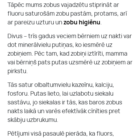
Tāpēc mums zobus vajadzētu stiprināt ar
fluoru saturošām zobu pastām, protams, arī
ar pareizu uzturu un
zobu higiēnu
.
Divus – trīs gadus veciem bērniem uz nakti var
dot minerālvielu putiņas, ko iesmērē uz
zobiņiem. Pēc tam, kad zobiņi iztīrīti, mamma
vai bērniņš pats putas uzsmērē uz zobiņiem ar
pirkstu.
Tās satur olbaltumvielu kazeīnu, kalciju,
fosforu. Putas lieto, lai uzlabotu siekalu
sastāvu, jo siekalas ir tās, kas baros zobus
nakts laikā un varēs efektīvāk cīnīties pret
skābju uzbrukumu.
Pētījumi visā pasaulē pierāda, ka fluors,