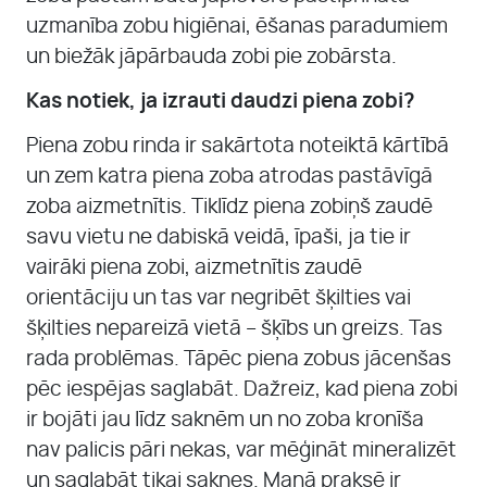
uzmanība zobu higiēnai, ēšanas paradumiem
un biežāk jāpārbauda zobi pie zobārsta.
Kas notiek, ja izrauti daudzi piena zobi?
Piena zobu rinda ir sakārtota noteiktā kārtībā
un zem katra piena zoba atrodas pastāvīgā
zoba aizmetnītis. Tiklīdz piena zobiņš zaudē
savu vietu ne dabiskā veidā, īpaši, ja tie ir
vairāki piena zobi, aizmetnītis zaudē
orientāciju un tas var negribēt šķilties vai
šķilties nepareizā vietā – šķībs un greizs. Tas
rada problēmas. Tāpēc piena zobus jācenšas
pēc iespējas saglabāt. Dažreiz, kad piena zobi
ir bojāti jau līdz saknēm un no zoba kronīša
nav palicis pāri nekas, var mēģināt mineralizēt
un saglabāt tikai saknes. Manā praksē ir