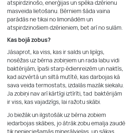
atspirdzinošo, enerģijas un spēka dzērienu
masveida lietošanu. Bērniem šāda vaina
parādās ne tikai no limonādēm un
atspirdzinošiem dzērieniem, bet arī no sulām.
Kas bojā zobus?
Jāsaprot, ka viss, kas ir salds un lipīgs,
nosēžas uz bērna zobiņiem un rada labu vidi
baktērijām, īpaši starp ēdienreizēm un naktīs,
kad aizvērtā un siltā mutītē, kas darbojas kā
sava veida termostats, izdalās mazāk siekalu.
Ja zobiņi nav arī kārtīgi iztīrīti, tad baktērijām
ir viss, kas vajadzīgs, lai ražotu skābi.
Jo biežāk un ilgstošāk uz bērna zobiem
iedarbojas skābes, jo ātrāk zobu emalja zaudē
tik nepieciešamās minerālvielas, un sākas