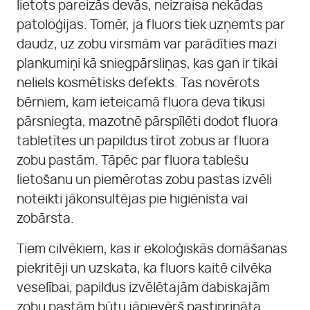
lietots pareizās devās, neizraisa nekādas
patoloģijas. Tomēr, ja fluors tiek uzņemts par
daudz, uz zobu virsmām var parādīties mazi
plankumiņi kā sniegpārsliņas, kas gan ir tikai
neliels kosmētisks defekts. Tas novērots
bērniem, kam ieteicamā fluora deva tikusi
pārsniegta, mazotnē pārspīlēti dodot fluora
tabletītes un papildus tīrot zobus ar fluora
zobu pastām. Tāpēc par fluora tablešu
lietošanu un piemērotas zobu pastas izvēli
noteikti jākonsultējas pie higiēnista vai
zobārsta.
Tiem cilvēkiem, kas ir ekoloģiskās domāšanas
piekritēji un uzskata, ka fluors kaitē cilvēka
veselībai, papildus izvēlētajām dabiskajām
zobu pastām būtu jāpievērš pastiprināta