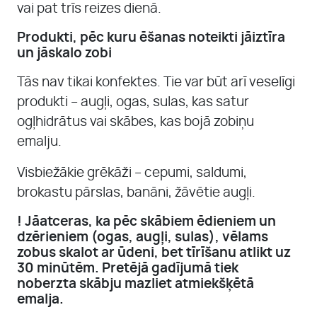
vai pat trīs reizes dienā.
Produkti, pēc kuru ēšanas noteikti jāiztīra
un jāskalo zobi
Tās nav tikai konfektes. Tie var būt arī veselīgi
produkti – augļi, ogas, sulas, kas satur
ogļhidrātus vai skābes, kas bojā zobiņu
emalju.
Visbiežākie grēkāži – cepumi, saldumi,
brokastu pārslas, banāni, žāvētie augļi.
! Jāatceras, ka pēc skābiem ēdieniem un
dzērieniem (ogas, augļi, sulas), vēlams
zobus skalot ar ūdeni, bet tīrīšanu atlikt uz
30 minūtēm. Pretējā gadījumā tiek
noberzta skābju mazliet atmiekšķētā
emalja.