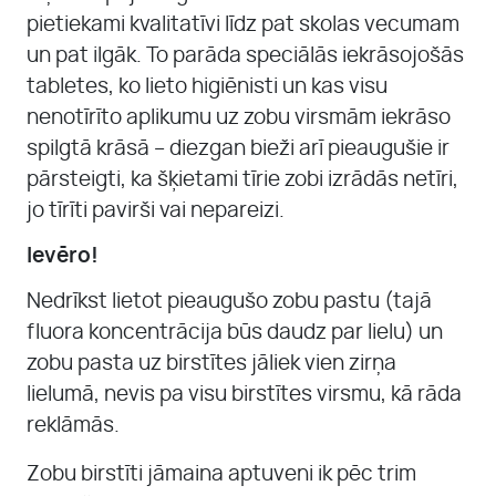
pietiekami kvalitatīvi līdz pat skolas vecumam
un pat ilgāk. To parāda speciālās iekrāsojošās
tabletes, ko lieto higiēnisti un kas visu
nenotīrīto aplikumu uz zobu virsmām iekrāso
spilgtā krāsā – diezgan bieži arī pieaugušie ir
pārsteigti, ka šķietami tīrie zobi izrādās netīri,
jo tīrīti pavirši vai nepareizi.
Ievēro!
Nedrīkst lietot pieaugušo zobu pastu (tajā
fluora koncentrācija būs daudz par lielu) un
zobu pasta uz birstītes jāliek vien zirņa
lielumā, nevis pa visu birstītes virsmu, kā rāda
reklāmās.
Zobu birstīti jāmaina aptuveni ik pēc trim