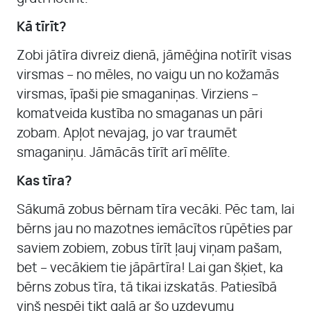
Kā tīrīt?
Zobi jātīra divreiz dienā, jāmēģina notīrīt visas
virsmas – no mēles, no vaigu un no kožamās
virsmas, īpaši pie smaganiņas. Virziens –
komatveida kustība no smaganas un pāri
zobam. Apļot nevajag, jo var traumēt
smaganiņu. Jāmācās tīrīt arī mēlīte.
Kas tīra?
Sākumā zobus bērnam tīra vecāki. Pēc tam, lai
bērns jau no mazotnes iemācītos rūpēties par
saviem zobiem, zobus tīrīt ļauj viņam pašam,
bet – vecākiem tie jāpārtīra! Lai gan šķiet, ka
bērns zobus tīra, tā tikai izskatās. Patiesībā
viņš nespēj tikt galā ar šo uzdevumu