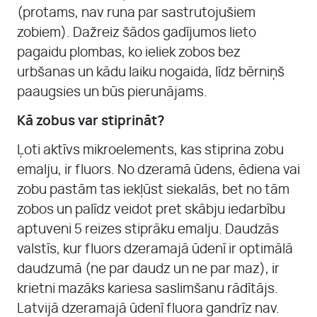
(protams, nav runa par sastrutojušiem
zobiem). Dažreiz šādos gadījumos lieto
pagaidu plombas, ko ieliek zobos bez
urbšanas un kādu laiku nogaida, līdz bērniņš
paaugsies un būs pierunājams.
Kā zobus var stiprināt?
Ļoti aktīvs mikroelements, kas stiprina zobu
emalju, ir fluors. No dzeramā ūdens, ēdiena vai
zobu pastām tas iekļūst siekalās, bet no tām
zobos un palīdz veidot pret skābju iedarbību
aptuveni 5 reizes stiprāku emalju. Daudzās
valstīs, kur fluors dzeramajā ūdenī ir optimālā
daudzumā (ne par daudz un ne par maz), ir
krietni mazāks kariesa saslimšanu rādītājs.
Latvijā dzeramajā ūdenī fluora gandrīz nav.