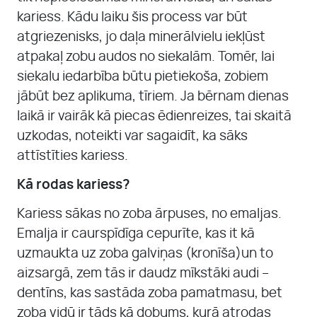
kariess. Kādu laiku šis process var būt
atgriezenisks, jo daļa minerālvielu iekļūst
atpakaļ zobu audos no siekalām. Tomēr, lai
siekalu iedarbība būtu pietiekoša, zobiem
jābūt bez aplikuma, tīriem. Ja bērnam dienas
laikā ir vairāk kā piecas ēdienreizes, tai skaitā
uzkodas, noteikti var sagaidīt, ka sāks
attīstīties kariess.
Kā rodas kariess?
Kariess sākas no zoba ārpuses, no emaljas.
Emalja ir caurspīdīga cepurīte, kas it kā
uzmaukta uz zoba galviņas (kronīša)un to
aizsargā, zem tās ir daudz mīkstāki audi –
dentīns, kas sastāda zoba pamatmasu, bet
zoba vidū ir tāds kā dobums, kurā atrodas