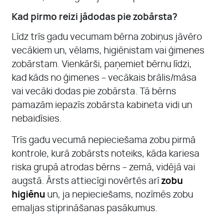
Kad pirmo reizi jādodas pie zobārsta?
Līdz trīs gadu vecumam bērna zobiņus jāvēro
vecākiem un, vēlams, higiēnistam vai ģimenes
zobārstam. Vienkārši, paņemiet bērnu līdzi,
kad kāds no ģimenes – vecākais brālis/māsa
vai vecāki dodas pie zobārsta. Tā bērns
pamazām iepazīs zobārsta kabineta vidi un
nebaidīsies.
Trīs gadu vecumā nepieciešama zobu pirmā
kontrole, kurā zobārsts noteiks, kāda kariesa
riska grupā atrodas bērns – zemā, vidējā vai
augstā. Ārsts attiecīgi novērtēs arī
zobu
higiēnu
un, ja nepieciešams, nozīmēs zobu
emaljas stiprināšanas pasākumus.