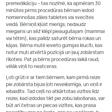
premedikāciju – tas nozīmē, ka apmēram 30
minūtes pirms procedūras bērnam iedod
nomierinošas zāles tabletes vai svecītes
veidā. Bērniņš kļūst mierīgs, nedaudz
miegains un sēž klēpī pieaugušajam (mammai
vai tētim), kas palīdz saturēt bērna rokas un
kājas. Bērna mutē ievieto gumijas klucīti, kas
notur muti atvērtā pozīcijā un ļauj zobārstam
rīkoties. Pat ja bērns procedūras laikā raud,
vēlāk viņš to neatceras.
Ļoti grūti ir ar tiem bērniem, kam pirmā reize
pie zobārsta bijusi ļoti neveiksmīga, un viņš ir
iebaidīts. Tad ceļš no atkārtotas vizītes līdz
reizei, kad izdodas tikt pie zobu labošanas, var
būt arī četras un piecas vizītes, kas prasa