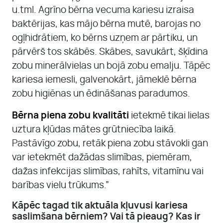
u.tml. Agrīno bērna vecuma kariesu izraisa
baktērijas, kas mājo bērna mutē, barojas no
ogļhidrātiem, ko bērns uzņem ar pārtiku, un
pārvērš tos skābēs. Skābes, savukārt, šķīdina
zobu minerālvielas un bojā zobu emalju. Tāpēc
kariesa iemesli, galvenokārt, jāmeklē bērna
zobu higiēnas un ēdināšanas paradumos.
Bērna piena zobu kvalitāti
ietekmē tikai lielas
uztura kļūdas mātes grūtniecība laikā.
Pastāvīgo zobu, retāk piena zobu stāvokli gan
var ietekmēt dažādas slimības, piemēram,
dažas infekcijas slimības, rahīts, vitamīnu vai
barības vielu trūkums.”
Kāpēc tagad tik aktuāla kļuvusi kariesa
saslimšana bērniem? Vai tā pieaug? Kas ir