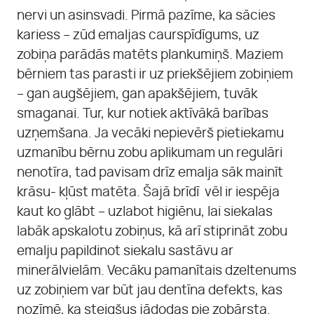
nervi un asinsvadi. Pirmā pazīme, ka sācies
kariess – zūd emaljas caurspīdīgums, uz
zobiņa parādās matēts plankumiņš. Maziem
bērniem tas parasti ir uz priekšējiem zobiņiem
– gan augšējiem, gan apakšējiem, tuvāk
smaganai. Tur, kur notiek aktīvākā barības
uzņemšana. Ja vecāki nepievērš pietiekamu
uzmanību bērnu zobu aplikumam un regulāri
nenotīra, tad pavisam drīz emalja sāk mainīt
krāsu- kļūst matēta. Šajā brīdī vēl ir iespēja
kaut ko glābt – uzlabot higiēnu, lai siekalas
labāk apskalotu zobiņus, kā arī stiprināt zobu
emalju papildinot siekalu sastāvu ar
minerālvielām. Vecāku pamanītais dzeltenums
uz zobiņiem var būt jau dentīna defekts, kas
nozīmē, ka steigšus jādodas pie zobārsta.