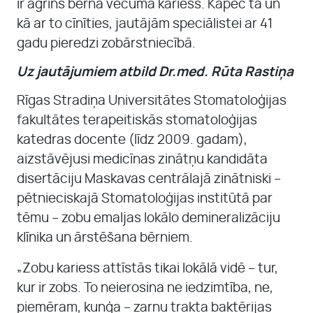
ir agrīns bērna vecuma kariess. Kāpēc tā un
kā ar to cīnīties, jautājām speciālistei ar 41
gadu pieredzi zobārstniecībā.
Uz jautājumiem atbild Dr.med. Rūta Rastiņa
Rīgas Stradiņa Universitātes Stomatoloģijas
fakultātes terapeitiskās stomatoloģijas
katedras docente (līdz 2009. gadam),
aizstāvējusi medicīnas zinātņu kandidāta
disertāciju Maskavas centrālajā zinātniski –
pētnieciskajā Stomatoloģijas institūtā par
tēmu – zobu emaljas lokālo demineralizāciju
klīnika un ārstēšana bērniem.
„Zobu kariess attīstās tikai lokālā vidē – tur,
kur ir zobs. To neierosina ne iedzimtība, ne,
piemēram, kuņģa – zarnu trakta baktērijas