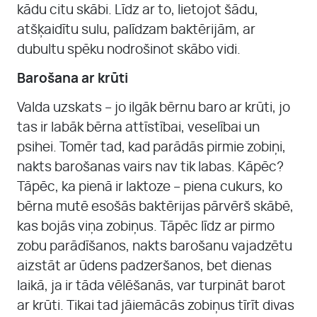
kādu citu skābi. Līdz ar to, lietojot šādu,
atšķaidītu sulu, palīdzam baktērijām, ar
dubultu spēku nodrošinot skābo vidi.
Barošana ar krūti
Valda uzskats – jo ilgāk bērnu baro ar krūti, jo
tas ir labāk bērna attīstībai, veselībai un
psihei. Tomēr tad, kad parādās pirmie zobiņi,
nakts barošanas vairs nav tik labas. Kāpēc?
Tāpēc, ka pienā ir laktoze – piena cukurs, ko
bērna mutē esošās baktērijas pārvērš skābē,
kas bojās viņa zobiņus. Tāpēc līdz ar pirmo
zobu parādīšanos, nakts barošanu vajadzētu
aizstāt ar ūdens padzeršanos, bet dienas
laikā, ja ir tāda vēlēšanās, var turpināt barot
ar krūti. Tikai tad jāiemācās zobiņus tīrīt divas