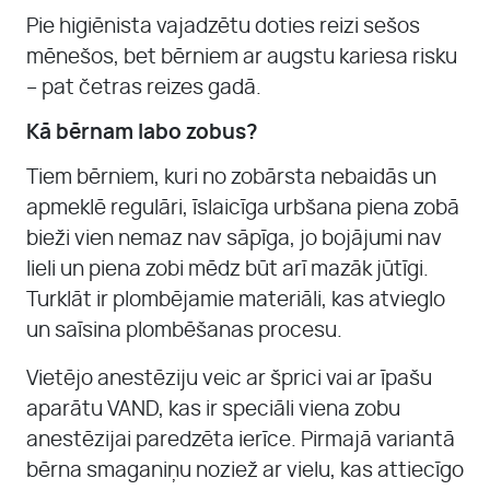
Pie higiēnista vajadzētu doties reizi sešos
mēnešos, bet bērniem ar augstu kariesa risku
– pat četras reizes gadā.
Kā bērnam labo zobus?
Tiem bērniem, kuri no zobārsta nebaidās un
apmeklē regulāri, īslaicīga urbšana piena zobā
bieži vien nemaz nav sāpīga, jo bojājumi nav
lieli un piena zobi mēdz būt arī mazāk jūtīgi.
Turklāt ir plombējamie materiāli, kas atvieglo
un saīsina plombēšanas procesu.
Vietējo anestēziju veic ar šprici vai ar īpašu
aparātu VAND, kas ir speciāli viena zobu
anestēzijai paredzēta ierīce. Pirmajā variantā
bērna smaganiņu noziež ar vielu, kas attiecīgo