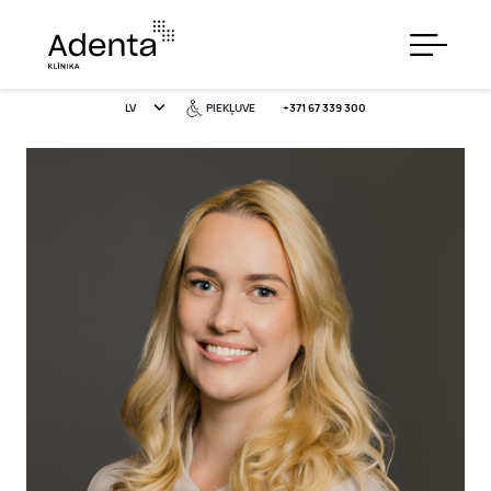
LV
PIEKĻUVE
+371 67 339 300
PAKALPOJUMI
CENAS
ĪPAŠIE PIEDĀVĀJUMI