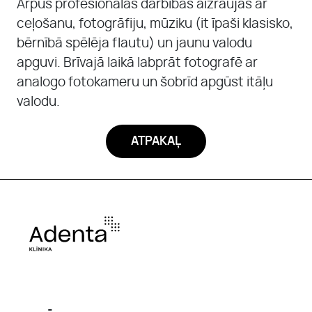
Ārpus profesionālās darbības aizraujas ar
ceļošanu, fotogrāfiju, mūziku (it īpaši klasisko,
bērnībā spēlēja flautu) un jaunu valodu
apguvi. Brīvajā laikā labprāt fotografē ar
analogo fotokameru un šobrīd apgūst itāļu
valodu.
ATPAKAĻ