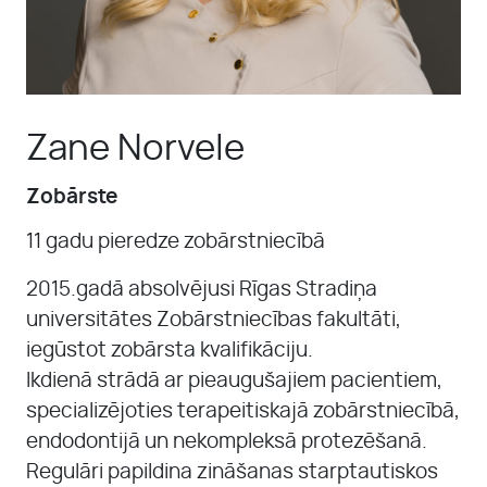
MŪSU KOMANDA
KONTAKTI
Zane Norvele
PAR MUMS
Zobārste
11 gadu pieredze zobārstniecībā
PIRMS UN PĒC
2015.gadā absolvējusi Rīgas Stradiņa
universitātes Zobārstniecības fakultāti,
iegūstot zobārsta kvalifikāciju.
Ikdienā strādā ar pieaugušajiem pacientiem,
specializējoties terapeitiskajā zobārstniecībā,
endodontijā un nekompleksā protezēšanā.
Regulāri papildina zināšanas starptautiskos