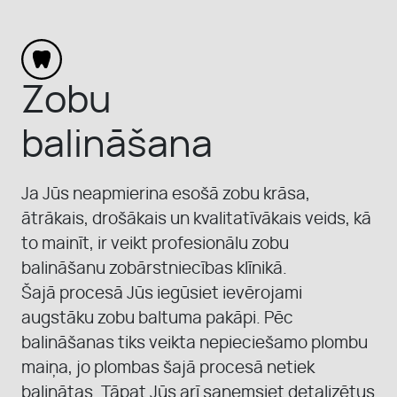
MŪSU KOMANDA
KONTAKTI
Zobu
balināšana
PAR MUMS
Ja Jūs neapmierina esošā zobu krāsa,
PIRMS UN PĒC
ātrākais, drošākais un kvalitatīvākais veids, kā
to mainīt, ir veikt profesionālu zobu
balināšanu zobārstniecības klīnikā.
Šajā procesā Jūs iegūsiet ievērojami
augstāku zobu baltuma pakāpi. Pēc
balināšanas tiks veikta nepieciešamo plombu
maiņa, jo plombas šajā procesā netiek
balinātas. Tāpat Jūs arī saņemsiet detalizētus