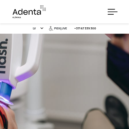
LV
PIEKĻUVE
+371 67 339 300
PAKALPOJUMI
CENAS
ĪPAŠIE PIEDĀVĀJUMI