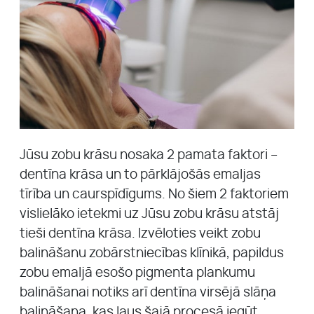
Jūsu zobu krāsu nosaka 2 pamata faktori –
dentīna krāsa un to pārklājošās emaljas
tīrība un caurspīdīgums. No šiem 2 faktoriem
vislielāko ietekmi uz Jūsu zobu krāsu atstāj
tieši dentīna krāsa. Izvēloties veikt zobu
balināšanu zobārstniecības klīnikā, papildus
zobu emaljā esošo pigmenta plankumu
balināšanai notiks arī dentīna virsējā slāņa
balināšana, kas ļaus šajā procesā iegūt