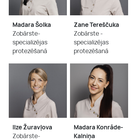
Madara Šolka
Zane Tereščuka
Zobārste-
Zobārste -
specializējas
specializējas
protezēšanā
protezēšanā
Ilze Žuravļova
Madara Konrāde-
Zobārste-
Kalniņa