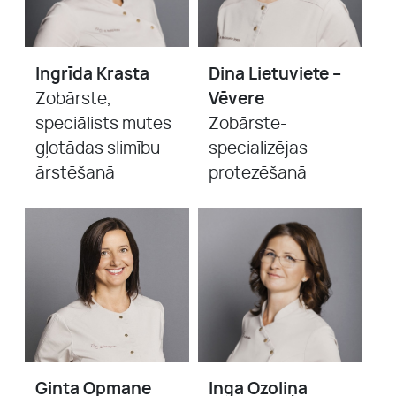
Ingrīda Krasta
Dina Lietuviete –
Zobārste,
Vēvere
speciālists mutes
Zobārste-
gļotādas slimību
specializējas
ārstēšanā
protezēšanā
Ginta Opmane
Inga Ozoliņa