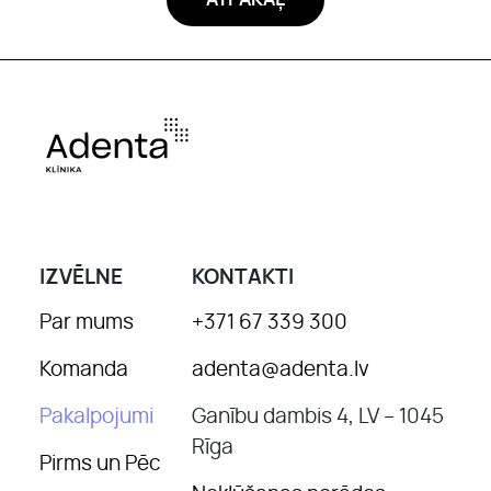
ATPAKAĻ
IZVĒLNE
KONTAKTI
Par mums
+371 67 339 300
Komanda
adenta@adenta.lv
Pakalpojumi
Ganību dambis 4, LV – 1045
Rīga
Pirms un Pēc