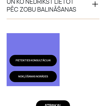
UN KO NEDRĪKST LIETOT
PĒC ZOBU BALINĀŠANAS
PIETEIKTIES KONSULTĀCIJAI
NOKĻŪŠANAS NORĀDES