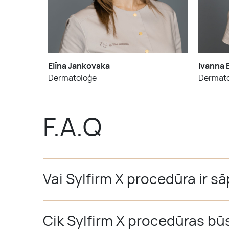
Elīna Jankovska
Ivanna 
Dermatoloģe
Dermato
F.A.Q
Vai Sylfirm X procedūra ir s
Cik Sylfirm X procedūras b