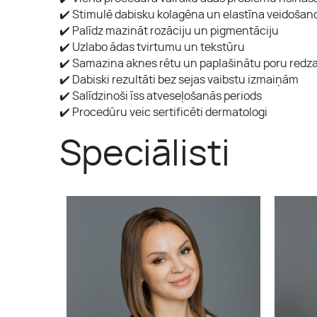
✔️ Stimulē dabisku kolagēna un elastīna veidošan
✔️ Palīdz mazināt rozāciju un pigmentāciju
✔️ Uzlabo ādas tvirtumu un tekstūru
✔️ Samazina aknes rētu un paplašinātu poru redz
✔️ Dabiski rezultāti bez sejas vaibstu izmaiņām
✔️ Salīdzinoši īss atveseļošanās periods
✔️ Procedūru veic sertificēti dermatologi
Speciālisti