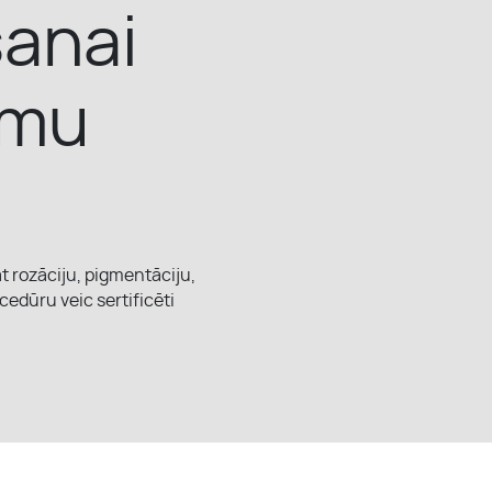
šanai
ēmu
t rozāciju, pigmentāciju,
edūru veic sertificēti