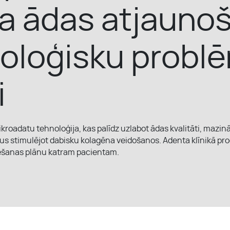
ja ādas atjauno
oloģisku probl
i
kroadatu tehnoloģija, kas palīdz uzlabot ādas kvalitāti, mazinā
s stimulējot dabisku kolagēna veidošanos. Adenta klīnikā proc
stēšanas plānu katram pacientam.