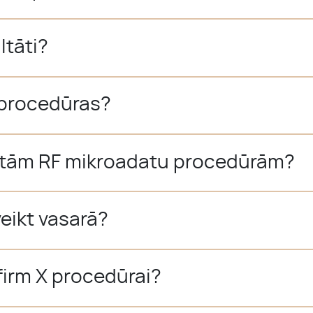
ltāti?
 procedūras?
 citām RF mikroadatu procedūrām?
veikt vasarā?
firm X procedūrai?