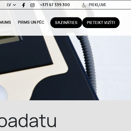
LV
+371 67 339 300
PIEKĻUVE
 MUMS
PIRMS UN PĒC
SAZINĀTIES
PIETEIKT VIZĪTI
roadatu