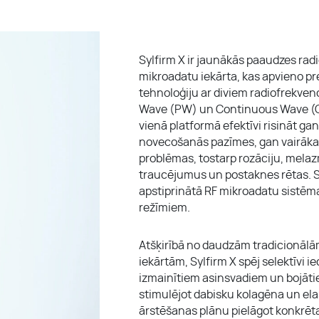
Sylfirm X ir jaunākās paaudzes rad
mikroadatu iekārta, kas apvieno p
tehnoloģiju ar diviem radiofrekve
Wave (PW) un Continuous Wave (CW
vienā platformā efektīvi risināt ga
novecošanās pazīmes, gan vairāka
problēmas, tostarp rozāciju, mela
traucējumus un postaknes rētas. Sy
apstiprinātā RF mikroadatu sistēma
režīmiem.
Atšķirībā no daudzām tradicionāl
iekārtām, Sylfirm X spēj selektīvi i
izmainītiem asinsvadiem un bojāti
stimulējot dabisku kolagēna un elas
ārstēšanas plānu pielāgot konkrēt