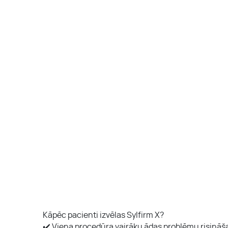
Kāpēc pacienti izvēlas Sylfirm X?
✔️ Viena procedūra vairāku ādas problēmu risināš