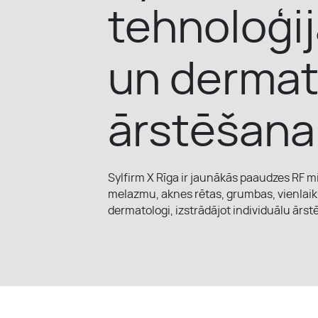
tehnoloģi
ĪPAŠIE PIEDĀVĀJUMI
un dermat
ārstēšana
MŪSU KOMANDA
Sylfirm X Rīga ir jaunākās paaudzes RF mi
melazmu, aknes rētas, grumbas, vienlaiku
dermatologi, izstrādājot individuālu ār
KONTAKTI