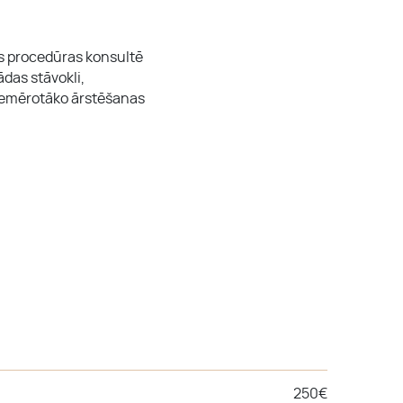
ms procedūras konsultē
ādas stāvokli,
 piemērotāko ārstēšanas
250€