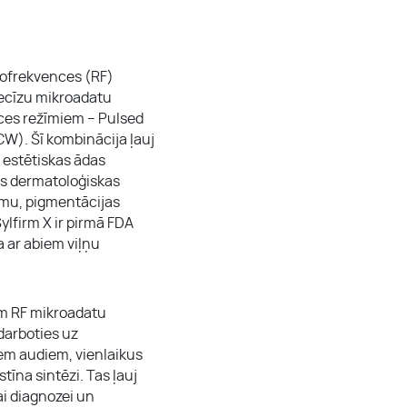
iofrekvences (RF)
recīzu mikroadatu
nces režīmiem – Pulsed
). Šī kombinācija ļauj
n estētiskas ādas
s dermatoloģiskas
zmu, pigmentācijas
lfirm X ir pirmā FDA
 ar abiem viļņu
ām RF mikroadatu
edarboties uz
em audiem, vienlaikus
tīna sintēzi. Tas ļauj
ai diagnozei un