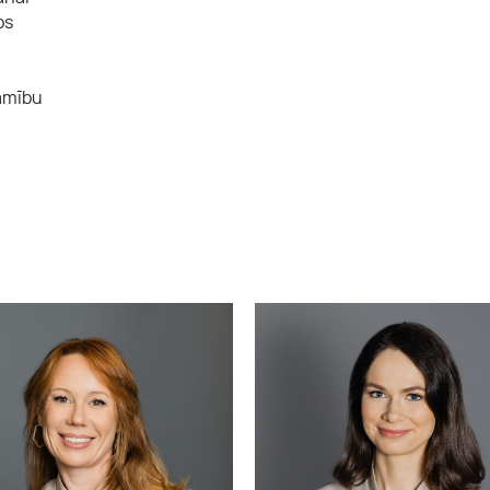
os
amību