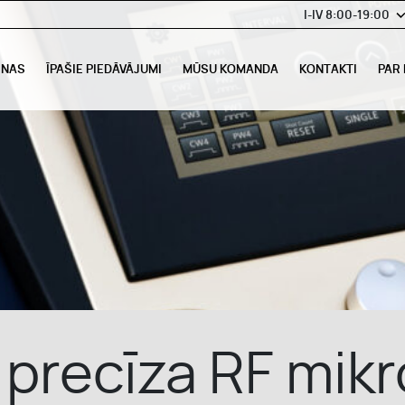
I-IV 8:00-19:00
ENAS
ĪPAŠIE PIEDĀVĀJUMI
MŪSU KOMANDA
KONTAKTI
PAR
- precīza RF mik