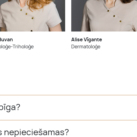
Buvan
Alise Vīgante
loģe-Triholoģe
Dermatoloģe
āpīga?
ūs nepieciešamas?