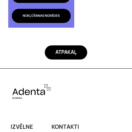
NOKĻŪŠANAS NORĀDES
ATPAKAĻ
IZVĒLNE
KONTAKTI