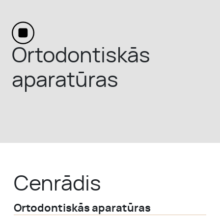
MŪSU KOMANDA
KONTAKTI
Ortodontiskās
aparatūras
PAR MUMS
PIRMS UN PĒC
Cenrādis
Ortodontiskās aparatūras