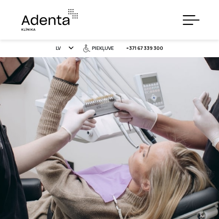
LV
PIEKĻUVE
+371 67 339 300
PAKALPOJUMI
CENAS
ĪPAŠIE PIEDĀVĀJUMI