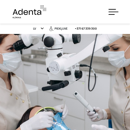
LV
PIEKĻUVE
+371 67 339 300
PAKALPOJUMI
CENAS
ĪPAŠIE PIEDĀVĀJUMI