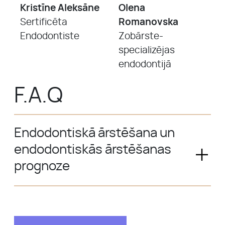
Kristīne Aleksāne
Olena
Sertificēta
Romanovska
Endodontiste
Zobārste-
specializējas
endodontijā
F.A.Q
Endodontiskā ārstēšana un
endodontiskās ārstēšanas
prognoze