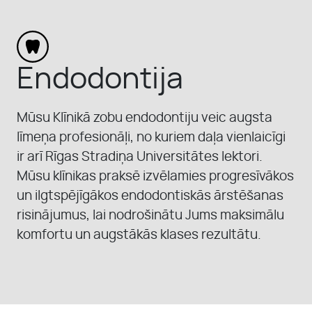
MŪSU KOMANDA
KONTAKTI
Endodontija
PAR MUMS
Mūsu Klīnikā zobu endodontiju veic augsta
līmeņa profesionāļi, no kuriem daļa vienlaicīgi
ir arī Rīgas Stradiņa Universitātes lektori.
PIRMS UN PĒC
Mūsu klīnikas praksē izvēlamies progresīvākos
un ilgtspējīgākos endodontiskās ārstēšanas
risinājumus, lai nodrošinātu Jums maksimālu
komfortu un augstākās klases rezultātu.