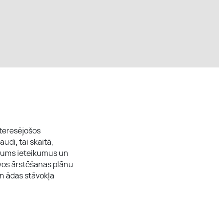
teresējošos
udi, tai skaitā,
Jums ieteikumus un
vos ārstēšanas plānu
n ādas stāvokļa