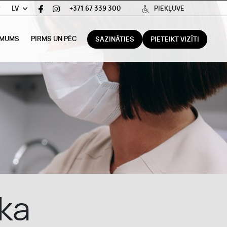
LV
+371 67 339 300
PIEKĻUVE
 MUMS
PIRMS UN PĒC
SAZINĀTIES
PIETEIKT VIZĪTI
ka