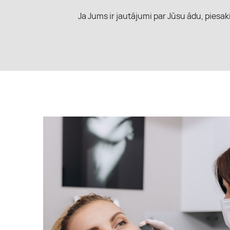
Ja Jums ir jautājumi par Jūsu ādu, piesak
ĪPAŠIE PIEDĀVĀJUMI
MŪSU KOMANDA
KONTAKTI