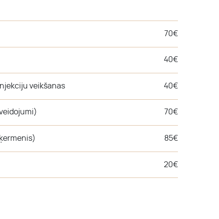
70€
40€
njekciju veikšanas
40€
 veidojumi)
70€
 ķermenis)
85€
20€