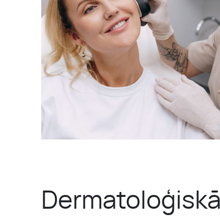
PAR MUMS
PIRMS UN PĒC
Dermatoloģiskā