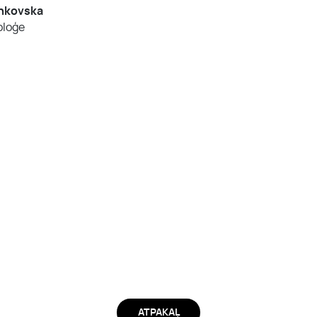
ankovska
loģe
ATPAKAĻ