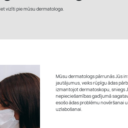
iet vizīti pie mūsu dermatologa.
Mūsu dermatologs pārrunās Jūs in
jautājumus, veiks rūpīgu ādas pārba
izmantojot dermatoskopu, sniegs 
nepieciešamības gadījumā sagata
esošo ādas problēmu novēršanai u
uzlabošanai.