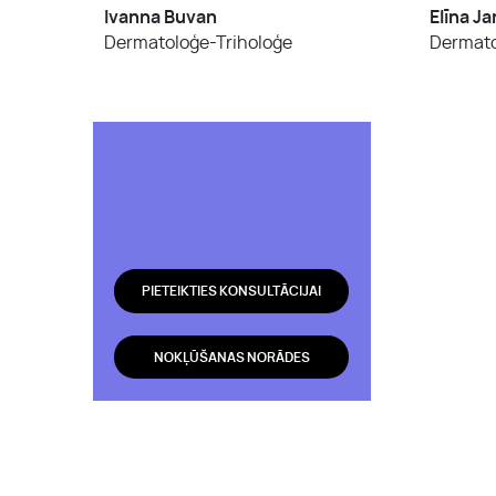
Ivanna Buvan
Elīna J
Dermatoloģe-Triholoģe
Dermato
PIETEIKTIES KONSULTĀCIJAI
NOKĻŪŠANAS NORĀDES