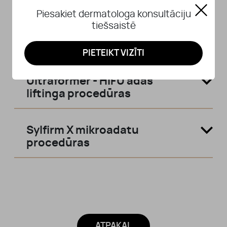
Piesakiet dermatologa konsultāciju
tiešsaistē
Ādas atjaunošana ar PRF
(asins plazmas) injekcijām
PIETEIKT VIZĪTI
Ultraformer - HIFU ādas
liftinga procedūras
Sylfirm X mikroadatu
procedūras
ATPAKAĻ