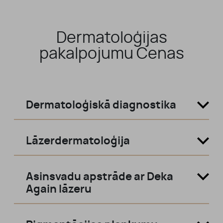
MŪSU KOMANDA
Dermatoloģijas
KONTAKTI
pakalpojumu Cenas
PAR MUMS
Dermatoloģiskā diagnostika
PIRMS UN PĒC
Lāzerdermatoloģija
Asinsvadu apstrāde ar Deka
Again lāzeru