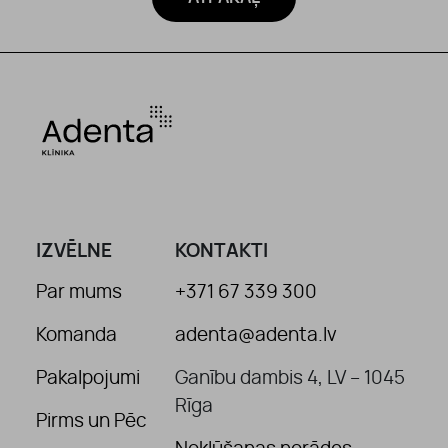
IZVĒLNE
KONTAKTI
Par mums
+371 67 339 300
Komanda
adenta@adenta.lv
Pakalpojumi
Ganību dambis 4, LV – 1045
Rīga
Pirms un Pēc