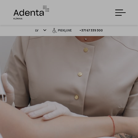
LV
PIEKĻUVE
+371 67 339 300
PAKALPOJUMI
CENAS
ĪPAŠIE PIEDĀVĀJUMI